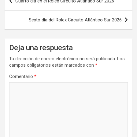
Cuarto día en el Rolex Circuito Atlántico Sur 2026
k
n
de
entradas
Sexto día del Rolex Circuito Atlántico Sur 2026
Deja una respuesta
Tu dirección de correo electrónico no será publicada.
Los
campos obligatorios están marcados con
*
Comentario
*