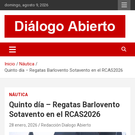
Saltar
domingo, agosto 9, 2026
al
contenido
Es un sitio de interés general que invita a la reflexión y al análisis.
Diálogo Abierto
Se tratan diversos temas de actualidad buscando hacer un
aporte a la sociedad, brindando información relevante de lo que
acontece diariamente.
Inicio
Náutica
Quinto día – Regatas Barlovento Sotavento en el RCAS2026
NÁUTICA
Quinto día – Regatas Barlovento
Sotavento en el RCAS2026
28 enero, 2026
Redacción Dialogo Abierto