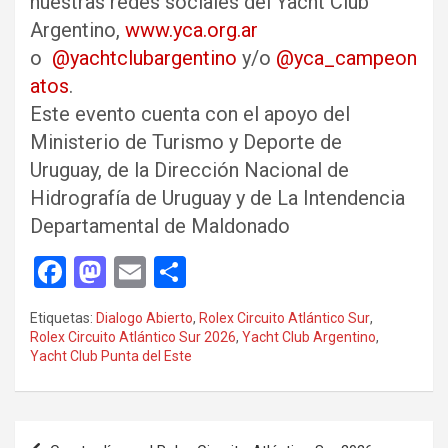
nuestras redes sociales del Yacht Club
Argentino,
www.yca.org.ar
o
@yachtclubargentino
y/o
@yca_campeon
atos
.
Este evento cuenta con el apoyo del
Ministerio de Turismo y Deporte de
Uruguay, de la Dirección Nacional de
Hidrografía de Uruguay y de La Intendencia
Departamental de Maldonado
F
M
E
C
a
a
m
o
Etiquetas:
Dialogo Abierto
,
Rolex Circuito Atlántico Sur
,
ce
st
ail
m
Rolex Circuito Atlántico Sur 2026
,
Yacht Club Argentino
,
Yacht Club Punta del Este
b
o
p
o
d
ar
o
o
tir
Navegación