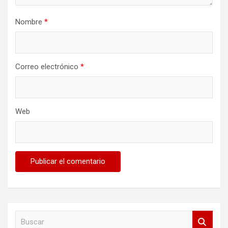
Nombre
*
Correo electrónico
*
Web
B
u