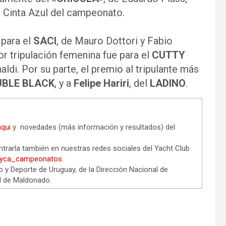
a Cinta Azul del campeonato.
 para el
SACI
, de Mauro Dottori y Fabio
r tripulación femenina fue para el
CUTTY
naldi. Por su parte, el premio al tripulante más
BLE BLACK
, y a
Felipe Hariri
, del
LADINO
.
qui
y novedades (más información y resultados) del
trarla también en nuestras redes sociales del Yacht Club
yca_campeonatos
.
o y Deporte de Uruguay, de la Dirección Nacional de
l de Maldonado.