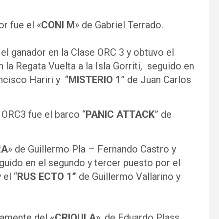
r fue el «
CONI M
» de Gabriel Terrado.
 el ganador en la Clase ORC 3 y obtuvo el
la Regata Vuelta a la Isla Gorriti, seguido en
ncisco Hariri y “
MISTERIO 1
” de Juan Carlos
 ORC3 fue el barco “
PANIC ATTACK
” de
RA
» de Guillermo Pla – Fernando Castro y
eguido en el segundo y tercer puesto por el
el “
RUS ECTO 1”
de Guillermo Vallarino y
vamente del
«CRIOULA
», de Eduardo Plass,