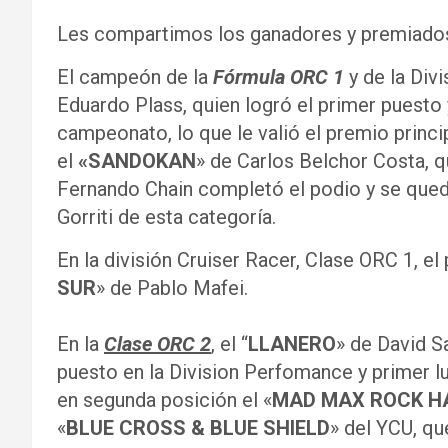
Les compartimos los ganadores y premiados 
El campeón de la
Fórmula ORC 1
y de la Div
Eduardo Plass, quien logró el primer puesto 
campeonato, lo que le valió el premio princip
el
«SANDOKAN
» de Carlos Belchor Costa, q
Fernando Chain completó el podio y se quedó
Gorriti de esta categoría.
En la división Cruiser Racer, Clase ORC 1, el
SUR
» de Pablo Mafei.
En la
Clase ORC 2
, el “
LLANERO
» de David S
puesto en la Division Perfomance y primer lug
en segunda posición el «
MAD MAX ROCK H
«
BLUE CROSS & BLUE SHIELD
» del YCU, q