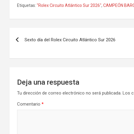
a
a
m
o
Etiquetas:
"Rolex Circuito Atlántico Sur 2026"
,
CAMPEÓN BARC
ce
st
ail
m
b
o
p
o
d
ar
Navegación
o
o
tir
Sexto día del Rolex Circuito Atlántico Sur 2026
de
k
n
entradas
Deja una respuesta
Tu dirección de correo electrónico no será publicada.
Los c
Comentario
*