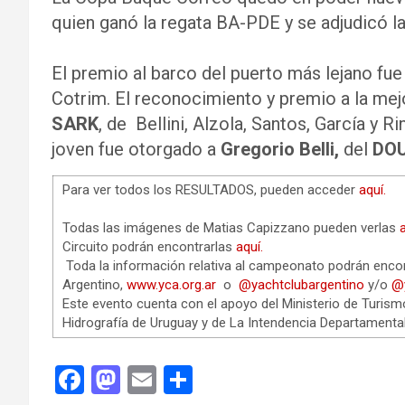
quien ganó la regata BA-PDE y se adjudicó l
El premio al barco del puerto más lejano fue
Cotrim. El reconocimiento y premio a la mejo
SARK
, de Bellini, Alzola, Santos, García y Ri
joven fue otorgado a
Gregorio Belli,
del
DOU
Para ver todos los RESULTADOS, pueden acceder
aquí.
Todas las imágenes de Matias Capizzano pueden verlas
a
Circuito podrán encontrarlas
aquí.
Toda la información relativa al campeonato podrán encon
Argentino,
www.yca.org.ar
o
@yachtclubargentino
y/o
@
Este evento cuenta con el apoyo del Ministerio de Turism
Hidrografía de Uruguay y de La Intendencia Departamenta
F
M
E
C