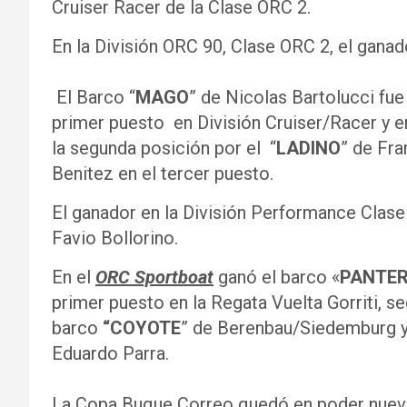
Cruiser Racer de la Clase ORC 2.
En la División ORC 90, Clase ORC 2, el ganado
El Barco “
MAGO
” de Nicolas Bartolucci fue
primer puesto en División Cruiser/Racer y en 
la segunda posición por el “
LADINO
” de Fra
Benitez en el tercer puesto.
El ganador en la División Performance Clase
Favio Bollorino.
En el
ORC Sportboat
ganó el barco «
PANTE
primer puesto en la Regata Vuelta Gorriti, s
barco
“COYOTE
” de Berenbau/Siedemburg y 
Eduardo Parra.
La Copa Buque Correo quedó en poder nue