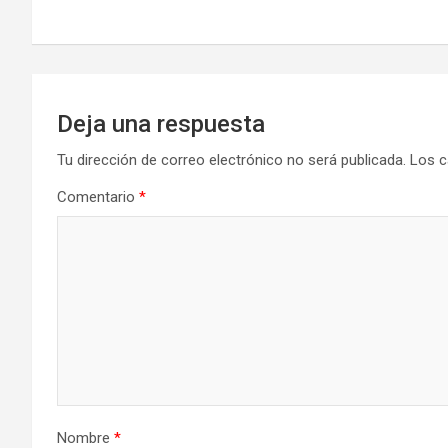
de
k
n
entradas
Deja una respuesta
Tu dirección de correo electrónico no será publicada.
Los c
Comentario
*
Nombre
*