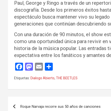
Paul, George y Ringo a través de un repertor
discografía. Desde los primeros éxitos hast
espectáculo busca mantener vivo su legado 
generaciones que continúan descubriendo s
Con una duración de 90 minutos, el show est
como una oportunidad única para revivir en 
historia de la música popular. Las entradas t
expectativa entre los fanáticos y amantes de
F
M
E
C
a
a
m
o
Etiquetas:
Dialogo Abierto
,
THE BEETLES
ce
st
ail
m
b
o
p
o
d
ar
Navegación
o
o
tir
Roque Narvaja recorre sus 50 años de canciones