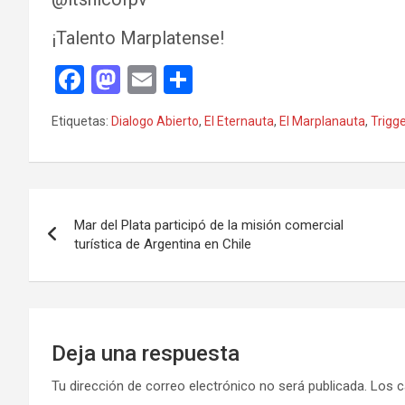
¡Talento Marplatense!
F
M
E
C
a
a
m
o
Etiquetas:
Dialogo Abierto
,
El Eternauta
,
El Marplanauta
,
Trigge
ce
st
ail
m
b
o
p
o
d
ar
Navegación
o
o
tir
Mar del Plata participó de la misión comercial
de
turística de Argentina en Chile
k
n
entradas
Deja una respuesta
Tu dirección de correo electrónico no será publicada.
Los c