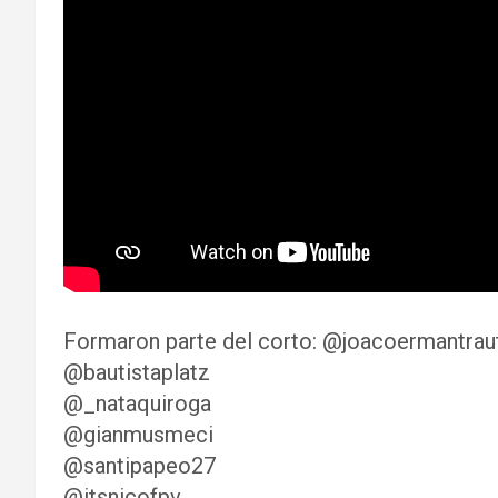
Formaron parte del corto: @joacoermantrau
@bautistaplatz
@_nataquiroga
@gianmusmeci
@santipapeo27
@itsnicofpv