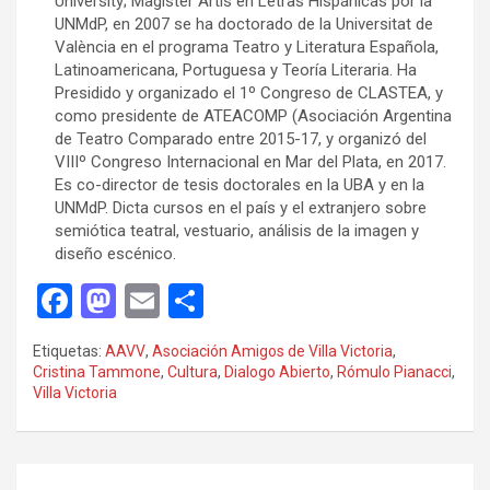
University; Magister Artis en Letras Hispánicas por la
UNMdP, en 2007 se ha doctorado de la Universitat de
València en el programa Teatro y Literatura Española,
Latinoamericana, Portuguesa y Teoría Literaria. Ha
Presidido y organizado el 1º Congreso de CLASTEA, y
como presidente de ATEACOMP (Asociación Argentina
de Teatro Comparado entre 2015-17, y organizó del
VIIIº Congreso Internacional en Mar del Plata, en 2017.
Es co-director de tesis doctorales en la UBA y en la
UNMdP. Dicta cursos en el país y el extranjero sobre
semiótica teatral, vestuario, análisis de la imagen y
diseño escénico.
F
M
E
C
a
a
m
o
Etiquetas:
AAVV
,
Asociación Amigos de Villa Victoria
,
ce
st
ail
m
Cristina Tammone
,
Cultura
,
Dialogo Abierto
,
Rómulo Pianacci
,
Villa Victoria
b
o
p
o
d
ar
o
o
tir
Navegación