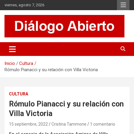
Saltar
viernes, agosto 7, 2026
al
contenido
Es un sitio de interés general que invita a la reflexión y al análisis.
Diálogo Abierto
Se tratan diversos temas de actualidad buscando hacer un
aporte a la sociedad, brindando información relevante de lo que
acontece diariamente.
Inicio
Cultura
Rómulo Pianacci y su relación con Villa Victoria
CULTURA
Rómulo Pianacci y su relación con
Villa Victoria
15 septiembre, 2022
Cristina Tammone
1 comentario