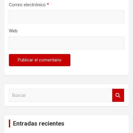
Correo electrónico
*
Web
B
u
s
c
a
Entradas recientes
r