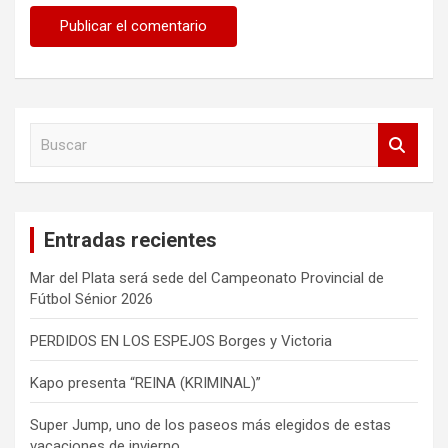
B
u
s
c
a
Entradas recientes
r
Mar del Plata será sede del Campeonato Provincial de
Fútbol Sénior 2026
PERDIDOS EN LOS ESPEJOS Borges y Victoria
Kapo presenta “REINA (KRIMINAL)”
Super Jump, uno de los paseos más elegidos de estas
vacaciones de invierno