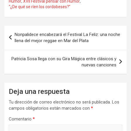
ce
st
ail
m
Humor
,
XVII Festival pensar con Humor
,
“¿De qué se ríen los cordobeses?”
b
o
p
o
d
ar
o
o
tir
Navegación
Nonpalidece encabezará el Festival La Feliz: una noche
k
n
de
llena del mejor reggae en Mar del Plata
entradas
Patricia Sosa llega con su Gira Mágica entre clásicos y
nuevas canciones
Deja una respuesta
Tu dirección de correo electrónico no será publicada.
Los
campos obligatorios están marcados con
*
Comentario
*