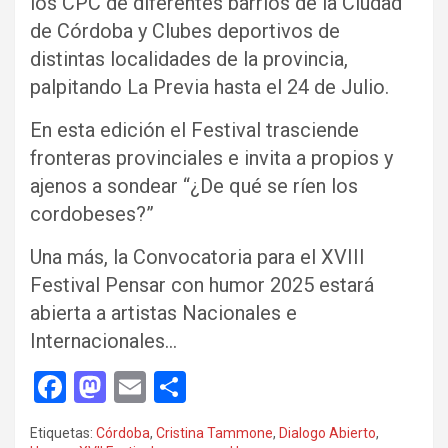
los CPC de diferentes barrios de la Ciudad
de Córdoba y Clubes deportivos de
distintas localidades de la provincia,
palpitando La Previa hasta el 24 de Julio.
En esta edición el Festival trasciende
fronteras provinciales e invita a propios y
ajenos a sondear “¿De qué se ríen los
cordobeses?”
Una más, la Convocatoria para el XVIII
Festival Pensar con humor 2025 estará
abierta a artistas Nacionales e
Internacionales…
F
M
E
C
a
a
m
o
Etiquetas:
Córdoba
,
Cristina Tammone
,
Dialogo Abierto
,