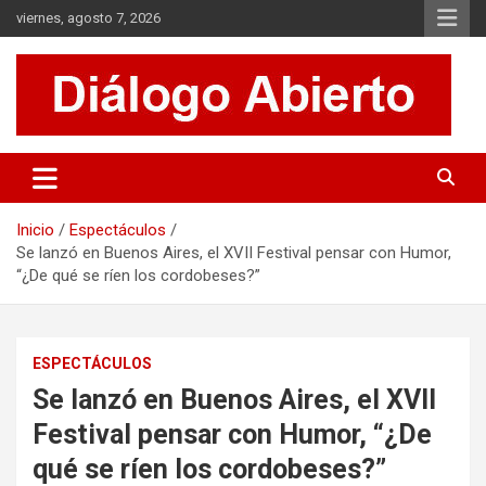
Saltar
viernes, agosto 7, 2026
al
contenido
Es un sitio de interés general que invita a la reflexión y al análisis.
Diálogo Abierto
Se tratan diversos temas de actualidad buscando hacer un
aporte a la sociedad, brindando información relevante de lo que
acontece diariamente.
Inicio
Espectáculos
Se lanzó en Buenos Aires, el XVII Festival pensar con Humor,
“¿De qué se ríen los cordobeses?”
ESPECTÁCULOS
Se lanzó en Buenos Aires, el XVII
Festival pensar con Humor, “¿De
qué se ríen los cordobeses?”