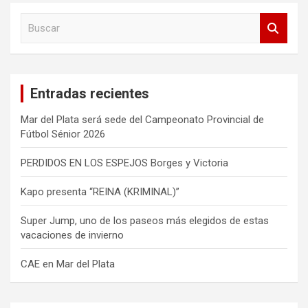
B
u
s
c
a
Entradas recientes
r
Mar del Plata será sede del Campeonato Provincial de
Fútbol Sénior 2026
PERDIDOS EN LOS ESPEJOS Borges y Victoria
Kapo presenta “REINA (KRIMINAL)”
Super Jump, uno de los paseos más elegidos de estas
vacaciones de invierno
CAE en Mar del Plata