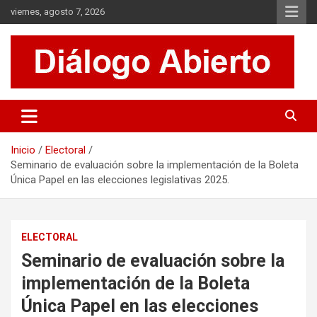
Saltar
viernes, agosto 7, 2026
al
contenido
Es un sitio de interés general que invita a la reflexión y al análisis.
Diálogo Abierto
Se tratan diversos temas de actualidad buscando hacer un
aporte a la sociedad, brindando información relevante de lo que
acontece diariamente.
Inicio
Electoral
Seminario de evaluación sobre la implementación de la Boleta
Única Papel en las elecciones legislativas 2025.
ELECTORAL
Seminario de evaluación sobre la
implementación de la Boleta
Única Papel en las elecciones