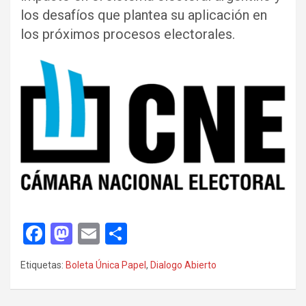
los desafíos que plantea su aplicación en
los próximos procesos electorales.
F
M
E
C
a
a
m
o
Etiquetas:
Boleta Única Papel
,
Dialogo Abierto
ce
st
ail
m
b
o
p