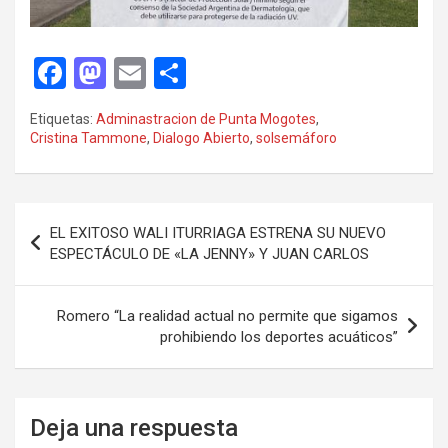
F
M
E
C
a
a
m
o
Etiquetas:
Adminastracion de Punta Mogotes
,
ce
st
ail
m
Cristina Tammone
,
Dialogo Abierto
,
solsemáforo
b
o
p
o
d
ar
Navegación
o
o
tir
EL EXITOSO WALI ITURRIAGA ESTRENA SU NUEVO
de
ESPECTÁCULO DE «LA JENNY» Y JUAN CARLOS
k
n
entradas
Romero “La realidad actual no permite que sigamos
prohibiendo los deportes acuáticos”
Deja una respuesta