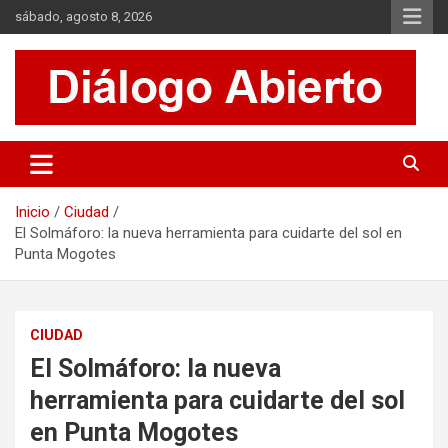
Saltar
sábado, agosto 8, 2026
al
contenido
Es un sitio de interés general que invita a la reflexión y al análisis.
Diálogo Abierto
Se tratan diversos temas de actualidad buscando hacer un
aporte a la sociedad, brindando información relevante de lo que
acontece diariamente.
Inicio
Ciudad
El Solmáforo: la nueva herramienta para cuidarte del sol en
Punta Mogotes
CIUDAD
El Solmáforo: la nueva
herramienta para cuidarte del sol
en Punta Mogotes