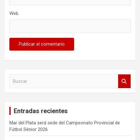
Web
B
u
s
c
a
Entradas recientes
r
Mar del Plata será sede del Campeonato Provincial de
Fútbol Sénior 2026