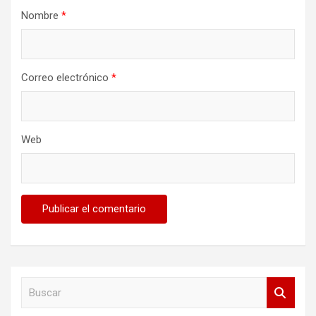
Nombre
*
Correo electrónico
*
Web
B
u
s