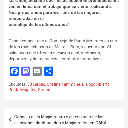
Maraude, destacó que “estas acciones promocionales
van en línea con el trabajo que se viene realizando.
Nos preparamos para vivir una de las mejores
temporadas en el
complejo de los últimos años”.
Cabe destacar que el Complejo de Punta Mogotes es uno
de los más extensos de Mar del Plata, y cuenta con 24
balnearios que ofrecen servicios gastronómicos,
deportivos y de recreación, entre otros atractivos.
F
M
E
C
a
a
m
o
Etiquetas:
60 carpas
,
Cristina Tammone
,
Dialogo Abierto
,
ce
st
ail
m
Punta Mogotes
,
Sorteo
b
o
p
o
d
ar
Navegación
o
o
tir
Consejo de la Magistratura y el resultado de las
de
elecciones de Abogados y Magistrados en CABA.
k
n