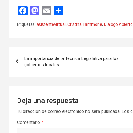
F
M
E
C
a
a
m
o
Etiquetas:
asistentevirtual
,
Cristina Tammone
,
Dialogo Abierto
ce
st
ail
m
b
o
p
o
d
ar
Navegación
o
o
tir
La importancia de la Técnica Legislativa para los
de
gobiernos locales
k
n
entradas
Deja una respuesta
Tu dirección de correo electrónico no será publicada.
Los c
Comentario
*