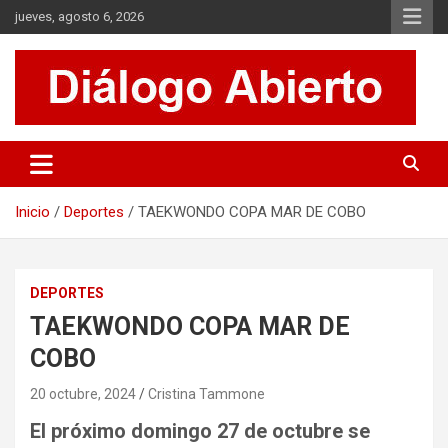
Saltar
jueves, agosto 6, 2026
al
contenido
Es un sitio de interés general que invita a la reflexión y al análisis.
Diálogo Abierto
Se tratan diversos temas de actualidad buscando hacer un
aporte a la sociedad, brindando información relevante de lo que
acontece diariamente.
Inicio
Deportes
TAEKWONDO COPA MAR DE COBO
DEPORTES
TAEKWONDO COPA MAR DE
COBO
20 octubre, 2024
Cristina Tammone
El próximo domingo 27 de octubre se