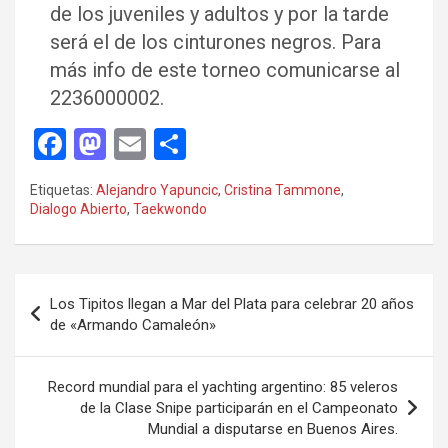
de los juveniles y adultos y por la tarde
será el de los cinturones negros. Para
más info de este torneo comunicarse al
2236000002.
F
M
E
C
a
a
m
o
Etiquetas:
Alejandro Yapuncic
,
Cristina Tammone
,
ce
st
ail
m
Dialogo Abierto
,
Taekwondo
b
o
p
o
d
ar
Navegación
o
o
tir
Los Tipitos llegan a Mar del Plata para celebrar 20 años
de
de «Armando Camaleón»
k
n
entradas
Record mundial para el yachting argentino: 85 veleros
de la Clase Snipe participarán en el Campeonato
Mundial a disputarse en Buenos Aires.