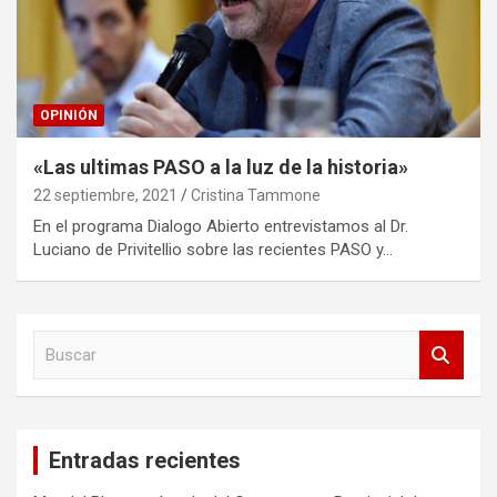
OPINIÓN
«Las ultimas PASO a la luz de la historia»
22 septiembre, 2021
Cristina Tammone
En el programa Dialogo Abierto entrevistamos al Dr.
Luciano de Privitellio sobre las recientes PASO y…
B
u
s
c
a
Entradas recientes
r