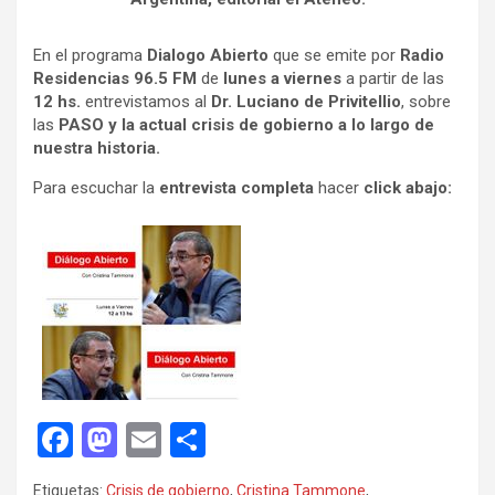
En el programa
Dialogo Abierto
que se emite por
Radio
Residencias 96.5 FM
de
lunes a viernes
a partir de las
12 hs.
entrevistamos al
Dr. Luciano de Privitellio
, sobre
las
PASO y la actual crisis de gobierno a lo largo de
nuestra historia.
Para escuchar la
entrevista completa
hacer
click abajo:
F
M
E
C
a
a
m
o
Etiquetas:
Crisis de gobierno
,
Cristina Tammone
,