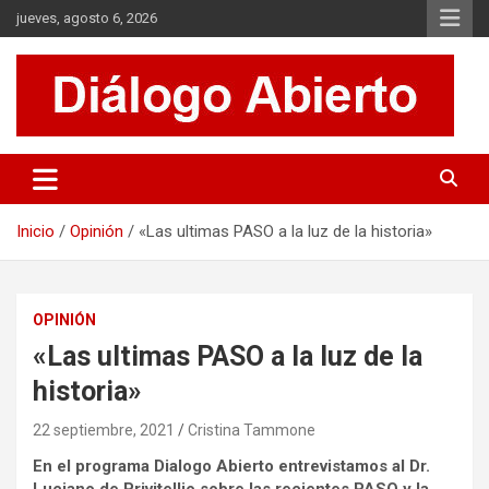
Saltar
jueves, agosto 6, 2026
al
contenido
Es un sitio de interés general que invita a la reflexión y al análisis.
Diálogo Abierto
Se tratan diversos temas de actualidad buscando hacer un
aporte a la sociedad, brindando información relevante de lo que
acontece diariamente.
Inicio
Opinión
«Las ultimas PASO a la luz de la historia»
OPINIÓN
«Las ultimas PASO a la luz de la
historia»
22 septiembre, 2021
Cristina Tammone
En el programa Dialogo Abierto entrevistamos al Dr.