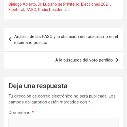
ce
st
ail
m
Dialogo Abierto
,
Dr. Luciano de Privitellio
,
Elecciones 2021
,
Electoral
,
PASO
,
Radio Residencias
b
o
p
o
d
ar
o
o
tir
Navegación
Análisis de las PASO y la ubicación del radicalismo en el
k
n
de
escenario político
entradas
A la búsqueda del voto perdido
Deja una respuesta
Tu dirección de correo electrónico no será publicada.
Los
campos obligatorios están marcados con
*
Comentario
*