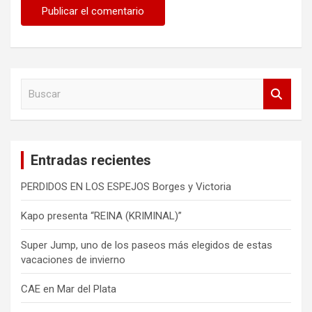
B
u
s
c
a
Entradas recientes
r
PERDIDOS EN LOS ESPEJOS Borges y Victoria
Kapo presenta “REINA (KRIMINAL)”
Super Jump, uno de los paseos más elegidos de estas
vacaciones de invierno
CAE en Mar del Plata