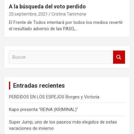
A la búsqueda del voto perdido
25 septiembre, 2021
Cristina Tammone
El Frente de Todos intentará por todos los medios revertir
el resultado adverso de las PASO,…
B
u
s
c
a
Entradas recientes
r
PERDIDOS EN LOS ESPEJOS Borges y Victoria
Kapo presenta “REINA (KRIMINAL)”
Super Jump, uno de los paseos más elegidos de estas
vacaciones de invierno