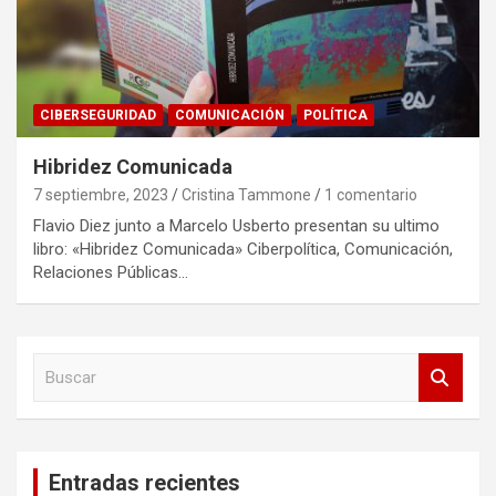
CIBERSEGURIDAD
COMUNICACIÓN
POLÍTICA
Hibridez Comunicada
7 septiembre, 2023
Cristina Tammone
1 comentario
Flavio Diez junto a Marcelo Usberto presentan su ultimo
libro: «Hibridez Comunicada» Ciberpolítica, Comunicación,
Relaciones Públicas…
B
u
s
c
a
Entradas recientes
r