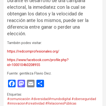
Durante el desarrollo de una campaña
electoral, la inmediatez con la cual se
obtengan los datos y la velocidad de
reacción ante los mismos, puede ser la
diferencia entre ganar o perder una
elección.
También podes visitar:
https://redcomprofesionales.org/
https://www.facebook.com/profile.php?
id=100010460208955
Fuente: gentileza Flavio Diez.
F
M
E
C
a
a
m
o
Etiquetas:
ce
st
ail
m
#comunicación #diversidad#mundodigital #ciberseguridad
#innovacion#creatividad #RelacionesPúblicas