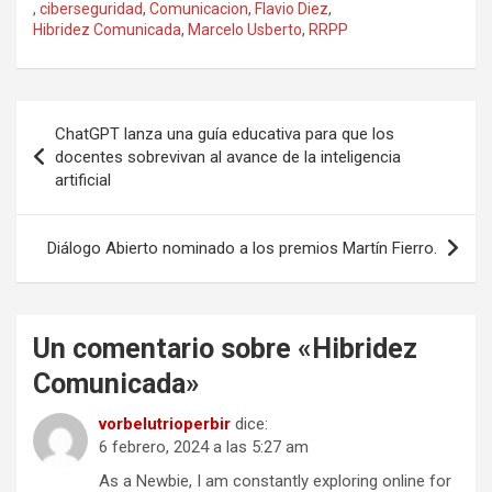
b
o
p
,
ciberseguridad
,
Comunicacion
,
Flavio Diez
,
o
d
ar
Hibridez Comunicada
,
Marcelo Usberto
,
RRPP
o
o
tir
k
n
Navegación
ChatGPT lanza una guía educativa para que los
de
docentes sobrevivan al avance de la inteligencia
artificial
entradas
Diálogo Abierto nominado a los premios Martín Fierro.
Un comentario sobre «
Hibridez
Comunicada
»
vorbelutrioperbir
dice:
6 febrero, 2024 a las 5:27 am
As a Newbie, I am constantly exploring online for