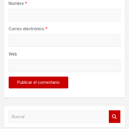
Nombre
*
Correo electrónico
*
Web
B
u
s