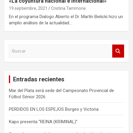
«La coyuntura nacional e internacional»
19 septiembre, 2021
Cristina Tammone
En el programa Dialogo Abierto el Dr. Martín Bielicki hizo un
amplio análisis de la actualidad.…
B
u
s
c
a
Entradas recientes
r
Mar del Plata será sede del Campeonato Provincial de
Fútbol Sénior 2026
PERDIDOS EN LOS ESPEJOS Borges y Victoria
Kapo presenta “REINA (KRIMINAL)”