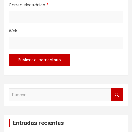
Correo electrónico
*
Web
B
u
s
c
a
Entradas recientes
r