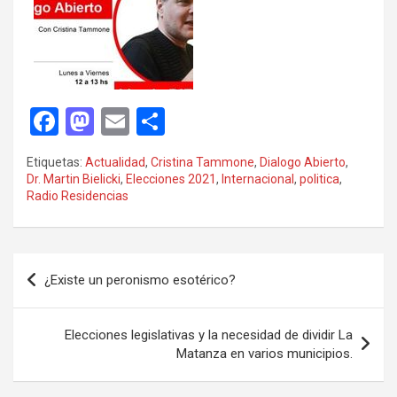
F
M
E
C
a
a
m
o
Etiquetas:
Actualidad
,
Cristina Tammone
,
Dialogo Abierto
,
ce
st
ail
m
Dr. Martin Bielicki
,
Elecciones 2021
,
Internacional
,
politica
,
Radio Residencias
b
o
p
o
d
ar
o
o
tir
Navegación
¿Existe un peronismo esotérico?
k
n
de
entradas
Elecciones legislativas y la necesidad de dividir La
Matanza en varios municipios.