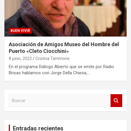
BUEN VIVIR
Asociación de Amigos Museo del Hombre del
Puerto «Cleto Ciocchini»
8 junio, 2022
Cristina Tammone
En el programa Diálogo Abierto que se emite por Radio
Brisas hablamos con Jorge Della Chiesa,…
B
u
s
c
a
Entradas recientes
r