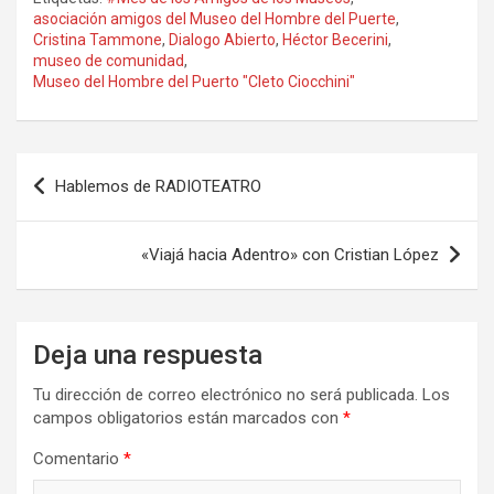
ce
st
ail
m
asociación amigos del Museo del Hombre del Puerte
,
Cristina Tammone
,
Dialogo Abierto
,
Héctor Becerini
,
b
o
p
museo de comunidad
,
o
d
ar
Museo del Hombre del Puerto "Cleto Ciocchini"
o
o
tir
k
n
Navegación
Hablemos de RADIOTEATRO
de
entradas
«Viajá hacia Adentro» con Cristian López
Deja una respuesta
Tu dirección de correo electrónico no será publicada.
Los
campos obligatorios están marcados con
*
Comentario
*