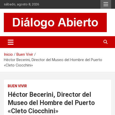
Saltar
sábado, agosto 8, 2026
al
contenido
Es un sitio de interés general que invita a la reflexión y al análisis.
Diálogo Abierto
Se tratan diversos temas de actualidad buscando hacer un
aporte a la sociedad, brindando información relevante de lo que
acontece diariamente.
Inicio
Buen Vivir
Héctor Becerini, Director del Museo del Hombre del Puerto
«Cleto Ciocchini»
BUEN VIVIR
Héctor Becerini, Director del
Museo del Hombre del Puerto
«Cleto Ciocchini»