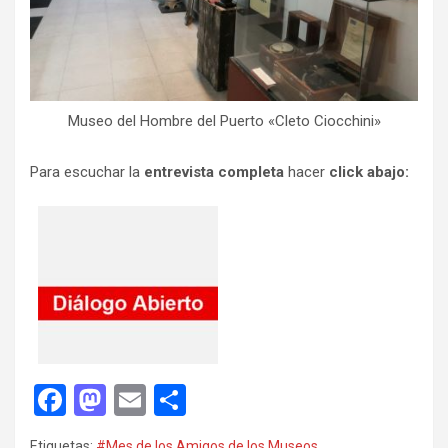
Museo del Hombre del Puerto «Cleto Ciocchini»
Para escuchar la
entrevista completa
hacer
click abajo:
F
M
E
C
a
a
m
o
Etiquetas:
#Mes de los Amigos de los Museos
,