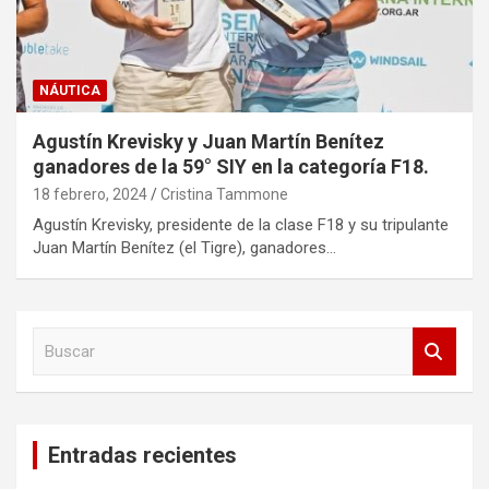
NÁUTICA
Agustín Krevisky y Juan Martín Benítez
ganadores de la 59° SIY en la categoría F18.
18 febrero, 2024
Cristina Tammone
Agustín Krevisky, presidente de la clase F18 y su tripulante
Juan Martín Benítez (el Tigre), ganadores…
B
u
s
c
a
Entradas recientes
r