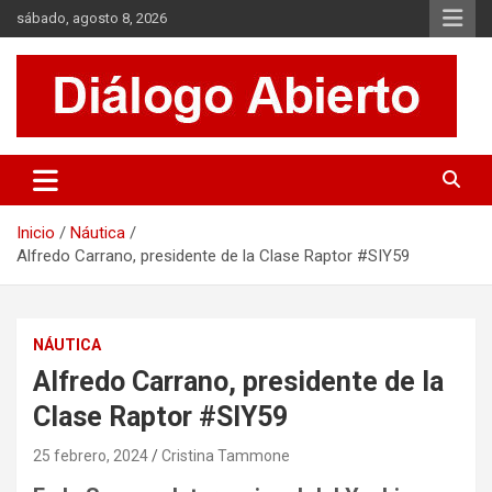
Saltar
sábado, agosto 8, 2026
al
contenido
Es un sitio de interés general que invita a la reflexión y al análisis.
Diálogo Abierto
Se tratan diversos temas de actualidad buscando hacer un
aporte a la sociedad, brindando información relevante de lo que
acontece diariamente.
Inicio
Náutica
Alfredo Carrano, presidente de la Clase Raptor #SIY59
NÁUTICA
Alfredo Carrano, presidente de la
Clase Raptor #SIY59
25 febrero, 2024
Cristina Tammone