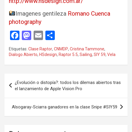
http://www.hsdesign.com.ar/
Imagenes gentileza
Romano Cuenca
photography
F
M
E
C
a
a
m
o
Etiquetas:
Clase Raptor
,
CNMDP
,
Cristina Tammone
,
ce
st
ail
m
Dialogo Abierto
,
HSdesign
,
Raptor 5.5
,
Sailing
,
SIY 59
,
Vela
b
o
p
o
d
ar
Navegación
o
o
tir
¿Evolución o distopía?: todos los dilemas abiertos tras
de
el lanzamiento de Apple Vision Pro
k
n
entradas
Alsogaray-Sciarra ganadores en la clase Snipe #SIY59