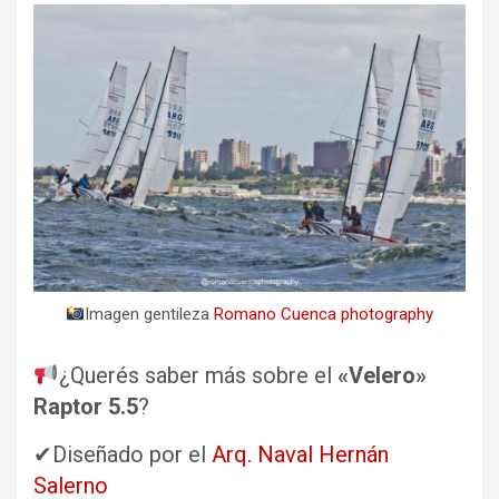
Imagen gentileza
Romano Cuenca photography
¿Querés saber más sobre el
«Velero»
Raptor 5.5
?
✔Diseñado por el
Arq. Naval Hernán
Salerno