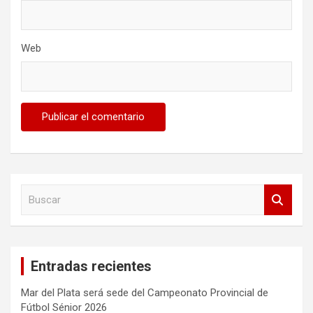
Web
B
u
s
c
a
Entradas recientes
r
Mar del Plata será sede del Campeonato Provincial de
Fútbol Sénior 2026