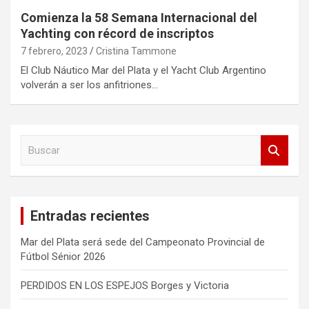
Comienza la 58 Semana Internacional del
Yachting con récord de inscriptos
7 febrero, 2023
Cristina Tammone
El Club Náutico Mar del Plata y el Yacht Club Argentino
volverán a ser los anfitriones…
B
u
s
c
a
Entradas recientes
r
Mar del Plata será sede del Campeonato Provincial de
Fútbol Sénior 2026
PERDIDOS EN LOS ESPEJOS Borges y Victoria