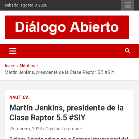
Saltar
sábado, agosto 8, 2026
al
contenido
Es un sitio de interés general que invita a la reflexión y al análisis.
Diálogo Abierto
Se tratan diversos temas de actualidad buscando hacer un
aporte a la sociedad, brindando información relevante de lo que
acontece diariamente.
Inicio
Náutica
Martín Jenkins, presidente de la Clase Raptor 5.5 #SIY
NÁUTICA
Martín Jenkins, presidente de la
Clase Raptor 5.5 #SIY
25 febrero, 2023
Cristina Tammone