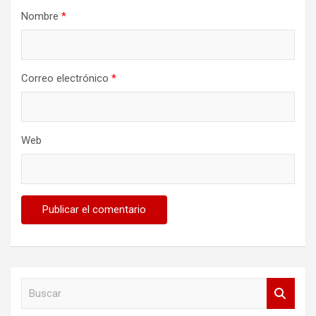
Nombre
*
Correo electrónico
*
Web
B
u
s