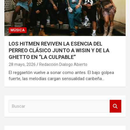
MÚSICA
LOS HITMEN REVIVEN LA ESENCIA DEL
PERREO CLÁSICO JUNTO A WISIN Y DE LA
GHETTO EN “LA CULPABLE”
28 mayo, 2026
Redacción Dialogo Abierto
El reggaetón vuelve a sonar como antes. El bajo golpea
fuerte, las melodías cargan sensualidad caribeña…
B
u
s
c
a