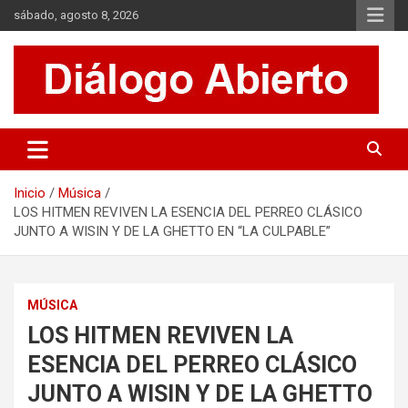
Saltar
sábado, agosto 8, 2026
al
contenido
Es un sitio de interés general que invita a la reflexión y al análisis.
Diálogo Abierto
Se tratan diversos temas de actualidad buscando hacer un
aporte a la sociedad, brindando información relevante de lo que
acontece diariamente.
Inicio
Música
LOS HITMEN REVIVEN LA ESENCIA DEL PERREO CLÁSICO
JUNTO A WISIN Y DE LA GHETTO EN “LA CULPABLE”
MÚSICA
LOS HITMEN REVIVEN LA
ESENCIA DEL PERREO CLÁSICO
JUNTO A WISIN Y DE LA GHETTO