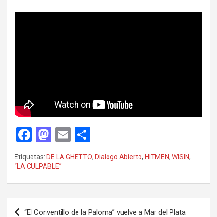
F
M
E
C
a
a
m
o
Etiquetas:
DE LA GHETTO
,
Dialogo Abierto
,
HITMEN
,
WISIN
,
ce
st
ail
m
“LA CULPABLE”
b
o
p
o
d
ar
Navegación
o
o
tir
“El Conventillo de la Paloma” vuelve a Mar del Plata