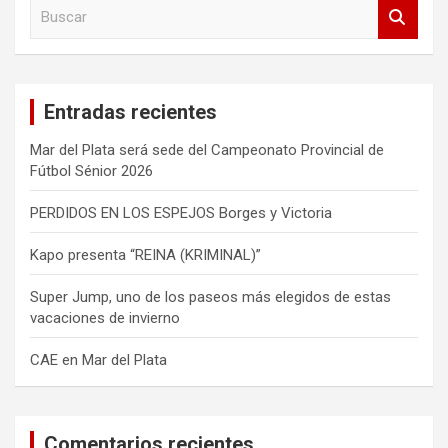
B
u
s
c
a
Entradas recientes
r
Mar del Plata será sede del Campeonato Provincial de
Fútbol Sénior 2026
PERDIDOS EN LOS ESPEJOS Borges y Victoria
Kapo presenta “REINA (KRIMINAL)”
Super Jump, uno de los paseos más elegidos de estas
vacaciones de invierno
CAE en Mar del Plata
Comentarios recientes