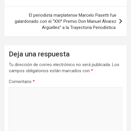
de
k
n
entradas
El periodista marplatense Marcelo Pasetti fue
galardonado con el “XXI° Premio Don Manuel Álvarez
Argüelles” a la Trayectoria Periodística.
Deja una respuesta
Tu dirección de correo electrónico no será publicada.
Los
campos obligatorios están marcados con
*
Comentario
*