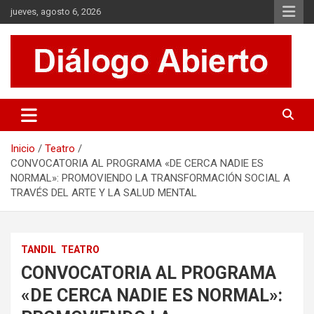
Saltar
jueves, agosto 6, 2026
al
contenido
Es un sitio de interés general que invita a la reflexión y al análisis.
Diálogo Abierto
Se tratan diversos temas de actualidad buscando hacer un
aporte a la sociedad, brindando información relevante de lo que
acontece diariamente.
Inicio
Teatro
CONVOCATORIA AL PROGRAMA «DE CERCA NADIE ES
NORMAL»: PROMOVIENDO LA TRANSFORMACIÓN SOCIAL A
TRAVÉS DEL ARTE Y LA SALUD MENTAL
TANDIL
TEATRO
CONVOCATORIA AL PROGRAMA
«DE CERCA NADIE ES NORMAL»: