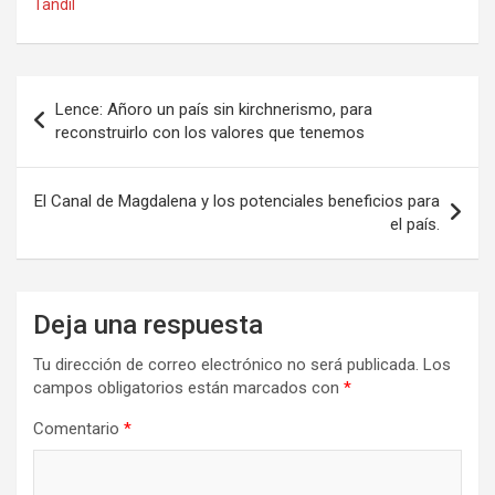
Tandil
b
o
p
o
d
ar
o
o
tir
Navegación
Lence: Añoro un país sin kirchnerismo, para
k
n
de
reconstruirlo con los valores que tenemos
entradas
El Canal de Magdalena y los potenciales beneficios para
el país.
Deja una respuesta
Tu dirección de correo electrónico no será publicada.
Los
campos obligatorios están marcados con
*
Comentario
*