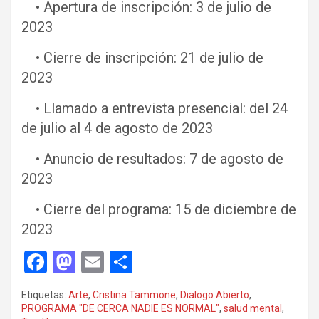
• Apertura de inscripción: 3 de julio de
2023
• Cierre de inscripción: 21 de julio de
2023
• Llamado a entrevista presencial: del 24
de julio al 4 de agosto de 2023
• Anuncio de resultados: 7 de agosto de
2023
• Cierre del programa: 15 de diciembre de
2023
F
M
E
C
a
a
m
o
Etiquetas:
Arte
,
Cristina Tammone
,
Dialogo Abierto
,
ce
st
ail
m
PROGRAMA "DE CERCA NADIE ES NORMAL"
,
salud mental
,