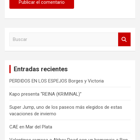
B
u
s
c
a
Entradas recientes
r
PERDIDOS EN LOS ESPEJOS Borges y Victoria
Kapo presenta “REINA (KRIMINAL)”
Super Jump, uno de los paseos más elegidos de estas
vacaciones de invierno
CAE en Mar del Plata