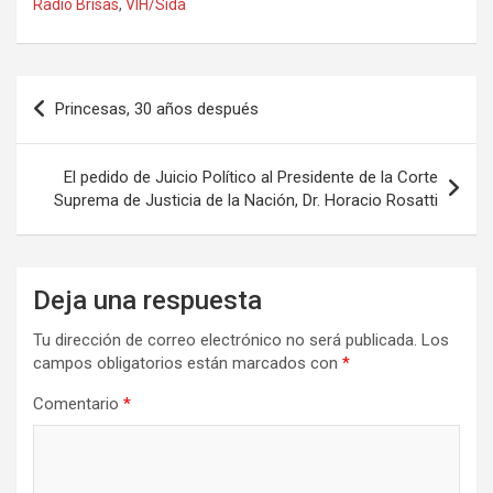
Radio Brisas
,
VIH/Sida
o
d
ar
o
o
tir
Navegación
k
n
Princesas, 30 años después
de
entradas
El pedido de Juicio Político al Presidente de la Corte
Suprema de Justicia de la Nación, Dr. Horacio Rosatti
Deja una respuesta
Tu dirección de correo electrónico no será publicada.
Los
campos obligatorios están marcados con
*
Comentario
*