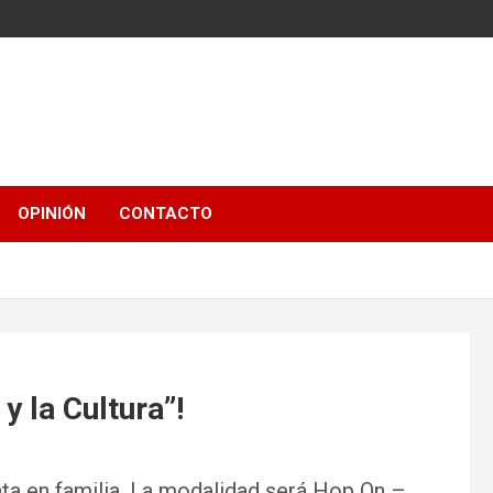
OPINIÓN
CONTACTO
y la Cultura”!
ata en familia. La modalidad será Hop On –