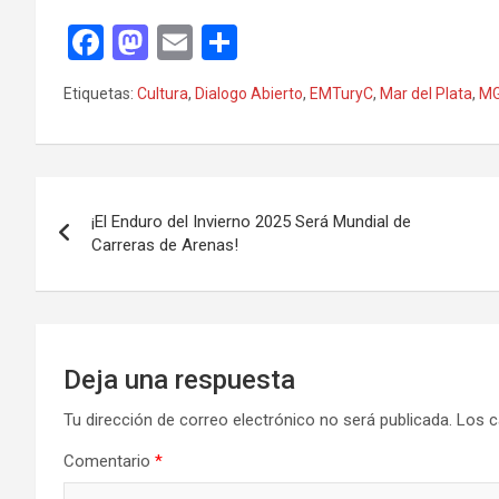
F
M
E
C
a
a
m
o
Etiquetas:
Cultura
,
Dialogo Abierto
,
EMTuryC
,
Mar del Plata
,
M
ce
st
ail
m
b
o
p
o
d
ar
Navegación
o
o
tir
¡El Enduro del Invierno 2025 Será Mundial de
de
Carreras de Arenas!
k
n
entradas
Deja una respuesta
Tu dirección de correo electrónico no será publicada.
Los c
Comentario
*