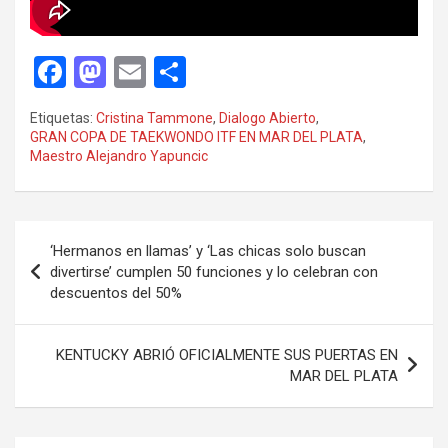
F
M
E
C
a
a
m
o
Etiquetas:
Cristina Tammone
,
Dialogo Abierto
,
ce
st
ail
m
GRAN COPA DE TAEKWONDO ITF EN MAR DEL PLATA
,
Maestro Alejandro Yapuncic
b
o
p
o
d
ar
o
o
tir
Navegación
‘Hermanos en llamas’ y ‘Las chicas solo buscan
k
n
de
divertirse’ cumplen 50 funciones y lo celebran con
descuentos del 50%
entradas
KENTUCKY ABRIÓ OFICIALMENTE SUS PUERTAS EN
MAR DEL PLATA