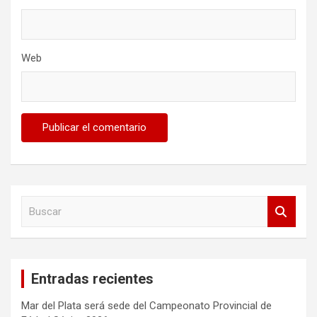
Web
B
u
s
c
a
Entradas recientes
r
Mar del Plata será sede del Campeonato Provincial de