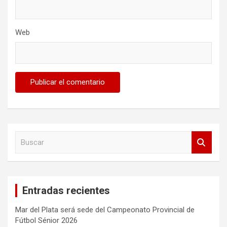
Web
B
u
s
c
a
Entradas recientes
r
Mar del Plata será sede del Campeonato Provincial de
Fútbol Sénior 2026