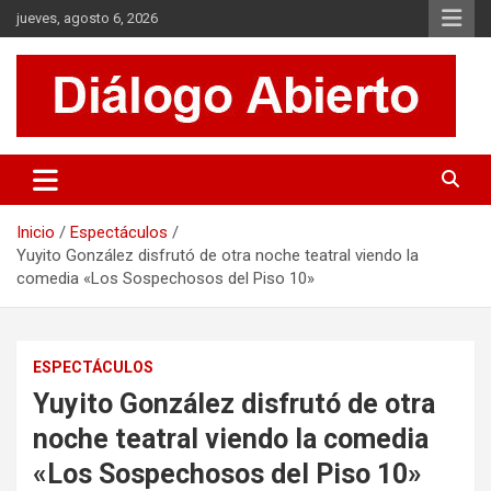
Saltar
jueves, agosto 6, 2026
al
contenido
Es un sitio de interés general que invita a la reflexión y al análisis.
Diálogo Abierto
Se tratan diversos temas de actualidad buscando hacer un
aporte a la sociedad, brindando información relevante de lo que
acontece diariamente.
Inicio
Espectáculos
Yuyito González disfrutó de otra noche teatral viendo la
comedia «Los Sospechosos del Piso 10»
ESPECTÁCULOS
Yuyito González disfrutó de otra
noche teatral viendo la comedia
«Los Sospechosos del Piso 10»