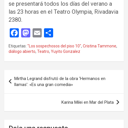
se presentará todos los días del verano a
las 23 horas en el Teatro Olympia, Rivadavia
2380.
F
M
E
C
a
a
m
o
Etiquetas:
"Los sospechosos del piso 10"
,
Cristina Tammone
,
ce
st
ail
m
diálogo abierto
,
Teatro
,
Yuyito Gonzalez
b
o
p
o
d
ar
Navegación
o
o
tir
Mirtha Legrand disfrutó de la obra ‘Hermanos en
de
llamas’: «Es una gran comedia»
k
n
entradas
Karina Milei en Mar del Plata