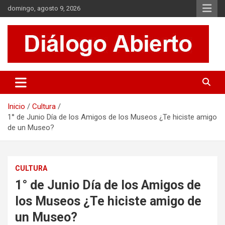
Saltar
domingo, agosto 9, 2026
al
contenido
Es un sitio de interés general que invita a la reflexión y al análisis.
Diálogo Abierto
Se tratan diversos temas de actualidad buscando hacer un
aporte a la sociedad, brindando información relevante de lo que
acontece diariamente.
Inicio
Cultura
1° de Junio Día de los Amigos de los Museos ¿Te hiciste amigo
de un Museo?
CULTURA
1° de Junio Día de los Amigos de
los Museos ¿Te hiciste amigo de
un Museo?