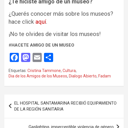
¿Te hiciste amigo de un museo?
¿Querés conocer más sobre los museos?
hace click
aquí
.
¡No te olvides de visitar los museos!
#
HACETE AMIGO DE UN MUSEO
F
M
E
C
a
a
m
o
Etiquetas:
Cristina Tammone
,
Cultura
,
ce
st
ail
m
Dia de los Amigos de los Museos
,
Dialogo Abierto
,
Fadam
b
o
p
o
d
ar
Navegación
o
o
tir
EL HOSPITAL SANTAMARINA RECIBIÓ EQUIPAMIENTO
de
DE LA REGIÓN SANITARIA
k
n
entradas
Gaslighting, imperceptible violencia de género