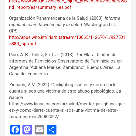
http://www.who.int/violence_injury_prevention/violence/wo
rld_report/es/summary_es.pdf
Organización Panamericana de la Salud. (2003).
Informe
mundial sobre la violencia y la salud
. Washington D. C.:
OPS.
http://apps.who.int/iris/bitstream/10665/112670/1/927531
5884_spa.pdf
Rico, A. B., Tuñez, F. et. al. (2013). Por Ellas… 5 años de
Informes de Femicidios Observatorio de Feminicidios en
Argentina “Adriana Marisel Zambrano”. Buenos Aires: La
Casa del Encuentro
Ziccardi, V. V. (2022). Gaslighting: qué es y cómo darte
cuenta si sos una víctima de este abuso psicológico.
La
Nación
.
https://www.lanacion.com.ar/salud/mente/gaslighting-que-
es-y-como-darte-cuenta-si-sos-una-victima-de-este-
fenomeno-nid26082022/
F
M
E
C