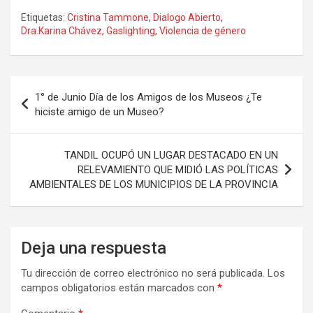
a
a
m
o
Etiquetas:
Cristina Tammone
,
Dialogo Abierto
,
ce
st
ail
m
Dra.Karina Chávez
,
Gaslighting
,
Violencia de género
b
o
p
o
d
ar
Navegación
o
o
tir
1° de Junio Día de los Amigos de los Museos ¿Te
de
hiciste amigo de un Museo?
k
n
entradas
TANDIL OCUPÓ UN LUGAR DESTACADO EN UN
RELEVAMIENTO QUE MIDIÓ LAS POLÍTICAS
AMBIENTALES DE LOS MUNICIPIOS DE LA PROVINCIA
Deja una respuesta
Tu dirección de correo electrónico no será publicada.
Los
campos obligatorios están marcados con
*