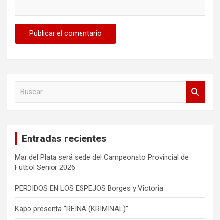
B
u
s
c
a
Entradas recientes
r
Mar del Plata será sede del Campeonato Provincial de
Fútbol Sénior 2026
PERDIDOS EN LOS ESPEJOS Borges y Victoria
Kapo presenta “REINA (KRIMINAL)”