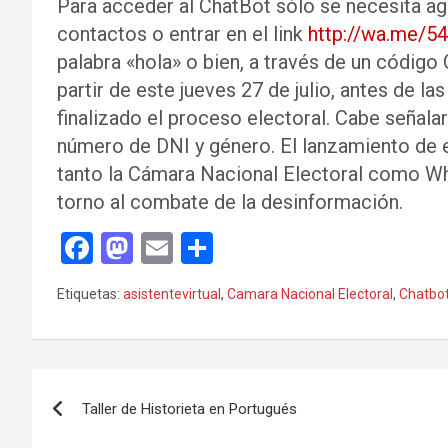
Para acceder al ChatBot sólo se necesita a
contactos o entrar en el link
http://wa.me/
palabra «hola» o bien, a través de un código Q
partir de este jueves 27 de julio, antes de 
finalizado el proceso electoral. Cabe señalar 
número de DNI y género. El lanzamiento de 
tanto la Cámara Nacional Electoral como W
torno al combate de la desinformación.
F
M
E
C
a
a
m
o
Etiquetas:
asistentevirtual
,
Camara Nacional Electoral
,
Chatbo
ce
st
ail
m
b
o
p
o
d
ar
Navegación
o
o
tir
Taller de Historieta en Portugués
de
k
n