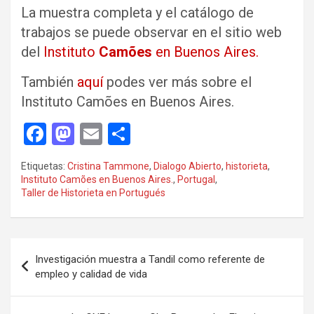
La muestra completa y el catálogo de
trabajos se puede observar en el sitio web
del
Instituto
Camões
en Buenos Aires.
También
aquí
podes ver más sobre el
Instituto Camões en Buenos Aires.
F
M
E
C
a
a
m
o
Etiquetas:
Cristina Tammone
,
Dialogo Abierto
,
historieta
,
ce
st
ail
m
Instituto Camões en Buenos Aires.
,
Portugal
,
Taller de Historieta en Portugués
b
o
p
o
d
ar
o
o
tir
Navegación
Investigación muestra a Tandil como referente de
k
n
de
empleo y calidad de vida
entradas