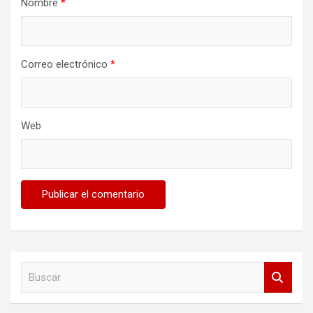
Nombre
*
Correo electrónico
*
Web
B
u
s