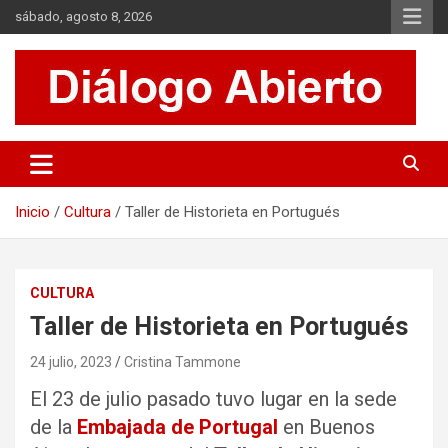
Saltar
sábado, agosto 8, 2026
al
contenido
Es un sitio de interés general que invita a la reflexión y al análisis.
Diálogo Abierto
Se tratan diversos temas de actualidad buscando hacer un
aporte a la sociedad, brindando información relevante de lo que
acontece diariamente.
Inicio
Cultura
Taller de Historieta en Portugués
CULTURA
Taller de Historieta en Portugués
24 julio, 2023
Cristina Tammone
El 23 de julio pasado tuvo lugar en la sede
de la
Embajada de Portugal
en Buenos