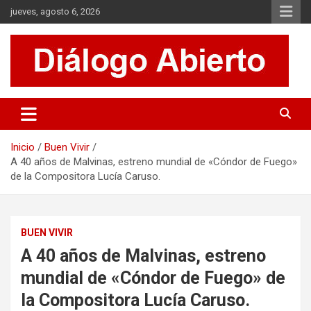
Saltar
jueves, agosto 6, 2026
al
contenido
Es un sitio de interés general que invita a la reflexión y al análisis.
Diálogo Abierto
Se tratan diversos temas de actualidad buscando hacer un
aporte a la sociedad, brindando información relevante de lo que
acontece diariamente.
Inicio
Buen Vivir
A 40 años de Malvinas, estreno mundial de «Cóndor de Fuego»
de la Compositora Lucía Caruso.
BUEN VIVIR
A 40 años de Malvinas, estreno
mundial de «Cóndor de Fuego» de
la Compositora Lucía Caruso.