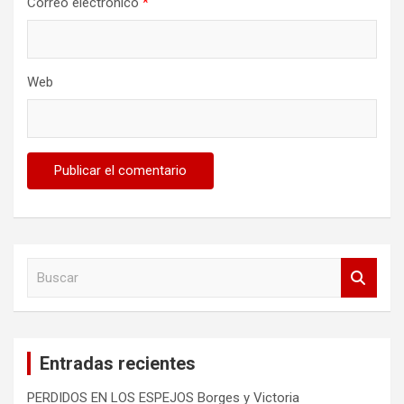
Correo electrónico
*
Web
B
u
s
c
a
Entradas recientes
r
PERDIDOS EN LOS ESPEJOS Borges y Victoria