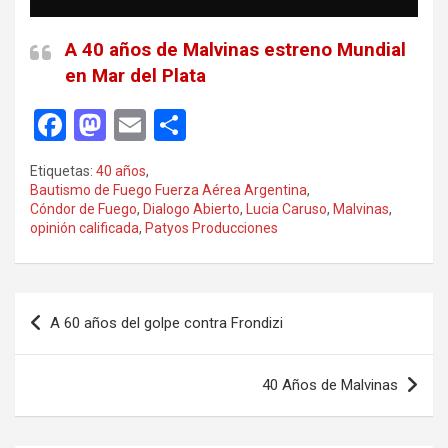
A 40 años de Malvinas estreno Mundial
en Mar del Plata
F
M
E
C
a
a
m
o
Etiquetas:
40 años
,
ce
st
ail
m
Bautismo de Fuego Fuerza Aérea Argentina
,
Cóndor de Fuego
,
Dialogo Abierto
,
Lucia Caruso
,
Malvinas
,
b
o
p
opinión calificada
,
Patyos Producciones
o
d
ar
o
o
tir
Navegación
k
n
A 60 años del golpe contra Frondizi­
de
entradas
40 Años de Malvinas