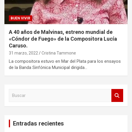
BUEN VIVIR
A 40 años de Malvinas, estreno mundial de
«Cóndor de Fuego» de la Compositora Lucía
Caruso.
31 marzo, 2022
Cristina Tammone
La compositora estuvo en Mar del Plata para los ensayos
de la Banda Sinfónica Municipal dirigida…
B
u
s
c
a
Entradas recientes
r