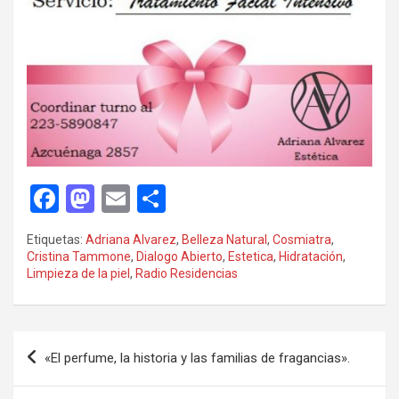
F
M
E
C
a
a
m
o
Etiquetas:
Adriana Alvarez
,
Belleza Natural
,
Cosmiatra
,
ce
st
ail
m
Cristina Tammone
,
Dialogo Abierto
,
Estetica
,
Hidratación
,
Limpieza de la piel
,
Radio Residencias
b
o
p
o
d
ar
o
o
tir
Navegación
«El perfume, la historia y las familias de fragancias».
k
n
de