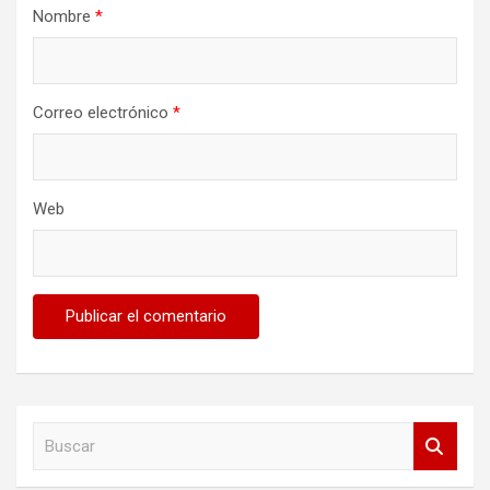
Nombre
*
Correo electrónico
*
Web
B
u
s