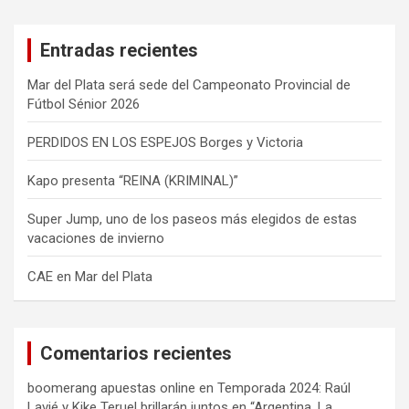
c
a
Entradas recientes
r
Mar del Plata será sede del Campeonato Provincial de
Fútbol Sénior 2026
PERDIDOS EN LOS ESPEJOS Borges y Victoria
Kapo presenta “REINA (KRIMINAL)”
Super Jump, uno de los paseos más elegidos de estas
vacaciones de invierno
CAE en Mar del Plata
Comentarios recientes
boomerang apuestas online
en
Temporada 2024: Raúl
Lavié y Kike Teruel brillarán juntos en “Argentina, La