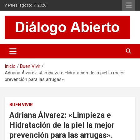
Saltar
viernes, agosto 7, 2026
al
contenido
Es un sitio de interés general que invita a la reflexión y al análisis.
Diálogo Abierto
Se tratan diversos temas de actualidad buscando hacer un
aporte a la sociedad, brindando información relevante de lo que
acontece diariamente.
Inicio
Buen Vivir
Adriana Álvarez: «Limpieza e Hidratación de la piel la mejor
prevención para las arrugas».
BUEN VIVIR
Adriana Álvarez: «Limpieza e
Hidratación de la piel la mejor
prevención para las arrugas».