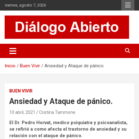
Saltar
viernes, agosto 7, 2026
al
contenido
Es un sitio de interés general que invita a la reflexión y al análisis.
Diálogo Abierto
Se tratan diversos temas de actualidad buscando hacer un
aporte a la sociedad, brindando información relevante de lo que
acontece diariamente.
Inicio
Buen Vivir
Ansiedad y Ataque de pánico.
BUEN VIVIR
Ansiedad y Ataque de pánico.
10 abril, 2021
Cristina Tammone
El Dr. Pedro Horvat, medico psiquiatra y psicoanalista,
se refirió a como afecta el trastorno de ansiedad y su
relación con el ataque de pánico.