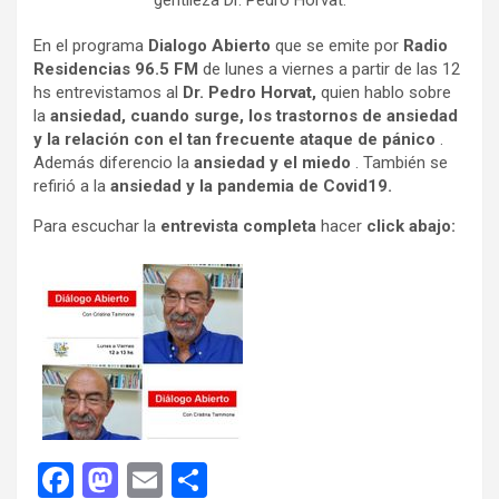
gentileza Dr. Pedro Horvat.
En el programa
Dialogo Abierto
que se emite por
Radio
Residencias 96.5 FM
de lunes a viernes a partir de las 12
hs entrevistamos al
Dr. Pedro Horvat,
quien hablo sobre
la
ansiedad, cuando surge, los trastornos de ansiedad
y la relación con el tan frecuente ataque de pánico
.
Además diferencio la
ansiedad y el miedo
. También se
refirió a la
ansiedad y la pandemia de Covid19.
Para escuchar la
entrevista completa
hacer
click abajo:
F
M
E
C