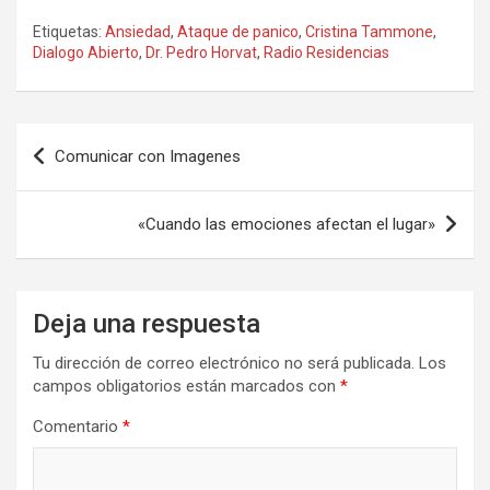
a
a
m
o
Etiquetas:
Ansiedad
,
Ataque de panico
,
Cristina Tammone
,
ce
st
ail
m
Dialogo Abierto
,
Dr. Pedro Horvat
,
Radio Residencias
b
o
p
o
d
ar
Navegación
o
o
tir
Comunicar con Imagenes
de
k
n
entradas
«Cuando las emociones afectan el lugar»
Deja una respuesta
Tu dirección de correo electrónico no será publicada.
Los
campos obligatorios están marcados con
*
Comentario
*