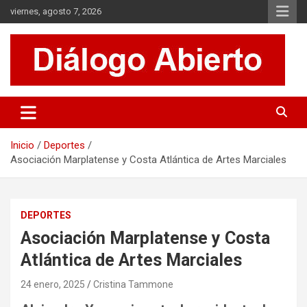
Saltar
viernes, agosto 7, 2026
al
contenido
Es un sitio de interés general que invita a la reflexión y al análisis.
Diálogo Abierto
Se tratan diversos temas de actualidad buscando hacer un
aporte a la sociedad, brindando información relevante de lo que
acontece diariamente.
Inicio
Deportes
Asociación Marplatense y Costa Atlántica de Artes Marciales
DEPORTES
Asociación Marplatense y Costa
Atlántica de Artes Marciales
24 enero, 2025
Cristina Tammone