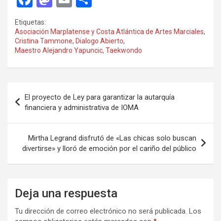
a
a
m
o
Etiquetas:
ce
st
ail
m
Asociación Marplatense y Costa Atlántica de Artes Marciales
,
Cristina Tammone
,
Dialogo Abierto
,
b
o
p
Maestro Alejandro Yapuncic
,
Taekwondo
o
d
ar
o
o
tir
Navegación
k
n
El proyecto de Ley para garantizar la autarquía
de
financiera y administrativa de IOMA
entradas
Mirtha Legrand disfrutó de «Las chicas solo buscan
divertirse» y lloró de emoción por el cariño del público
Deja una respuesta
Tu dirección de correo electrónico no será publicada.
Los