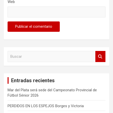
Web
B
u
s
c
a
Entradas recientes
r
Mar del Plata será sede del Campeonato Provincial de
Fútbol Sénior 2026
PERDIDOS EN LOS ESPEJOS Borges y Victoria