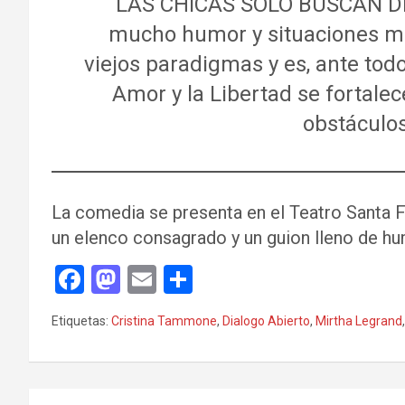
“LAS CHICAS SOLO BUSCAN DI
mucho humor y situaciones m
viejos paradigmas y es, ante todo
Amor y la Libertad se fortale
obstáculos
La comedia se presenta en el Teatro Santa F
un elenco consagrado y un guion lleno de hum
F
M
E
C
a
a
m
o
Etiquetas:
Cristina Tammone
,
Dialogo Abierto
,
Mirtha Legrand
ce
st
ail
m
b
o
p
o
d
ar