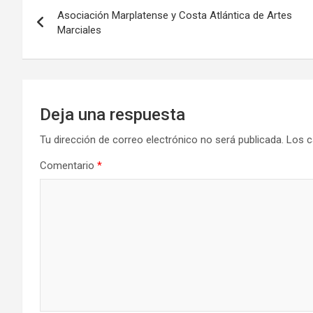
Navegación
o
o
tir
Asociación Marplatense y Costa Atlántica de Artes
de
Marciales
k
n
entradas
Deja una respuesta
Tu dirección de correo electrónico no será publicada.
Los c
Comentario
*