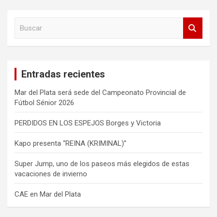
B
u
s
c
a
Entradas recientes
r
Mar del Plata será sede del Campeonato Provincial de
Fútbol Sénior 2026
PERDIDOS EN LOS ESPEJOS Borges y Victoria
Kapo presenta “REINA (KRIMINAL)”
Super Jump, uno de los paseos más elegidos de estas
vacaciones de invierno
CAE en Mar del Plata