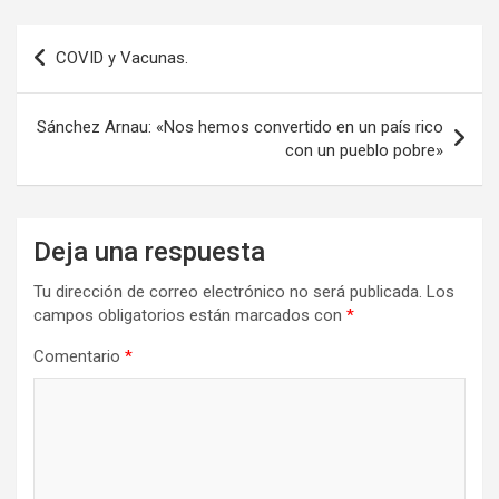
o
d
ar
o
o
tir
Navegación
COVID y Vacunas.
k
n
de
entradas
Sánchez Arnau: «Nos hemos convertido en un país rico
con un pueblo pobre»
Deja una respuesta
Tu dirección de correo electrónico no será publicada.
Los
campos obligatorios están marcados con
*
Comentario
*