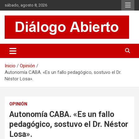
Saltar
sábado, agosto 8, 2026
al
contenido
Es un sitio de interés general que invita a la reflexión y al análisis.
Diálogo Abierto
Se tratan diversos temas de actualidad buscando hacer un
aporte a la sociedad, brindando información relevante de lo que
acontece diariamente.
Inicio
Opinión
Autonomía CABA. «Es un fallo pedagógico, sostuvo el Dr.
Néstor Losa».
OPINIÓN
Autonomía CABA. «Es un fallo
pedagógico, sostuvo el Dr. Néstor
Losa».