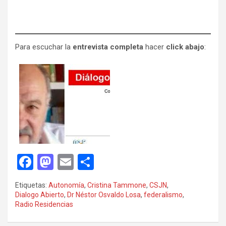
Para escuchar la
entrevista completa
hacer
click abajo
:
F
M
E
C
a
a
m
o
Etiquetas:
Autonomía
,
Cristina Tammone
,
CSJN
,
ce
st
ail
m
Dialogo Abierto
,
Dr Néstor Osvaldo Losa
,
federalismo
,
Radio Residencias
b
o
p