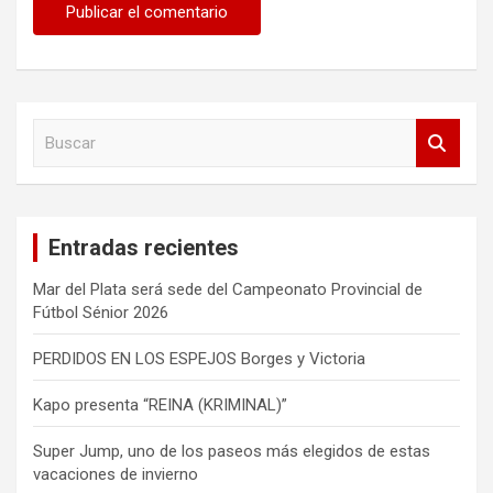
B
u
s
c
a
Entradas recientes
r
Mar del Plata será sede del Campeonato Provincial de
Fútbol Sénior 2026
PERDIDOS EN LOS ESPEJOS Borges y Victoria
Kapo presenta “REINA (KRIMINAL)”
Super Jump, uno de los paseos más elegidos de estas
vacaciones de invierno