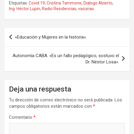
Etiquetas:
Covid 19
,
Cristina Tammone
,
Dialogo Abierto
,
ce
st
ail
m
Ing. Héctor Lupin
,
Radio Residencias
,
vacunas
b
o
p
o
d
ar
Navegación
o
o
tir
«Educación y Mujeres en la historia».
de
k
n
entradas
Autonomía CABA. «Es un fallo pedagógico, sostuvo el
Dr. Néstor Losa».
Deja una respuesta
Tu dirección de correo electrónico no será publicada.
Los
campos obligatorios están marcados con
*
Comentario
*