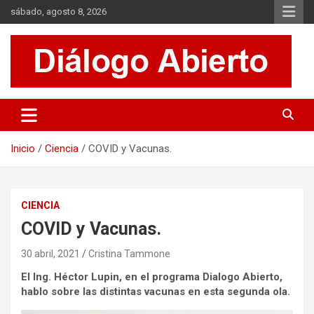
Saltar
sábado, agosto 8, 2026
al
contenido
Es un sitio de interés general que invita a la reflexión y al análisis.
Diálogo Abierto
Se tratan diversos temas de actualidad buscando hacer un
aporte a la sociedad, brindando información relevante de lo que
acontece diariamente.
Inicio
Ciencia
COVID y Vacunas.
CIENCIA
COVID y Vacunas.
30 abril, 2021
Cristina Tammone
El Ing. Héctor Lupin, en el programa Dialogo Abierto,
hablo sobre las distintas vacunas en esta segunda ola.