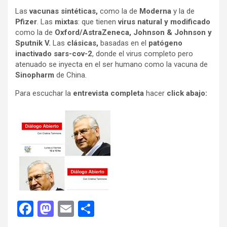
Las
vacunas sintéticas,
como la de
Moderna
y la de
Pfizer
. Las
mixtas
: que tienen
virus natural y modificado
como la de
Oxford/AstraZeneca, Johnson & Johnson y
Sputnik V.
Las
clásicas,
basadas en el
patógeno
inactivado sars-cov-2
, donde el virus completo pero
atenuado se inyecta en el ser humano como la vacuna de
Sinopharm
de China.
Para escuchar la
entrevista completa
hacer
click abajo:
F
M
E
C
a
a
m
o