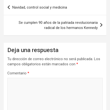
o
o
tir
Navegación
Navidad, control social y medicina
k
n
de
entradas
Se cumplen 90 años de la patriada revolucionaria
radical de los hermanos Kennedy
Deja una respuesta
Tu dirección de correo electrónico no será publicada.
Los
campos obligatorios están marcados con
*
Comentario
*