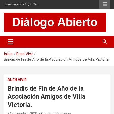
Saltar
lunes, agosto 10, 2026
al
contenido
Es un sitio de interés general que invita a la reflexión y al análisis.
Diálogo Abierto
Se tratan diversos temas de actualidad buscando hacer un
aporte a la sociedad, brindando información relevante de lo que
acontece diariamente.
Inicio
Buen Vivir
Brindis de Fin de Año de la Asociación Amigos de Villa Victoria.
BUEN VIVIR
Brindis de Fin de Año de la
Asociación Amigos de Villa
Victoria.
31 diciembre, 2021
Cristina Tammone