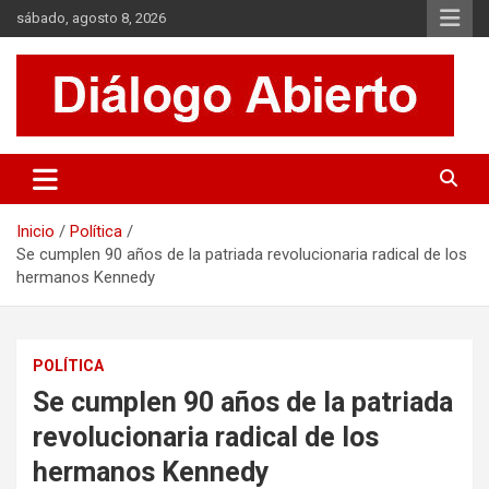
Saltar
sábado, agosto 8, 2026
al
contenido
Es un sitio de interés general que invita a la reflexión y al análisis.
Diálogo Abierto
Se tratan diversos temas de actualidad buscando hacer un
aporte a la sociedad, brindando información relevante de lo que
acontece diariamente.
Inicio
Política
Se cumplen 90 años de la patriada revolucionaria radical de los
hermanos Kennedy
POLÍTICA
Se cumplen 90 años de la patriada
revolucionaria radical de los
hermanos Kennedy