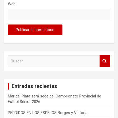
Web
B
u
s
c
a
Entradas recientes
r
Mar del Plata será sede del Campeonato Provincial de
Fútbol Sénior 2026
PERDIDOS EN LOS ESPEJOS Borges y Victoria