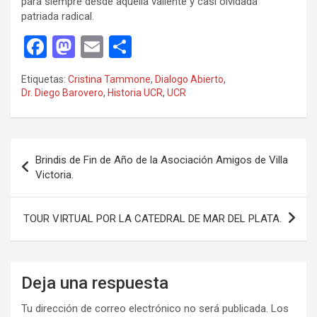
para siempre desde aquella valiente y casi olvidada
patriada radical.
F
M
E
C
a
a
m
o
Etiquetas:
Cristina Tammone
,
Dialogo Abierto
,
ce
st
ail
m
Dr. Diego Barovero
,
Historia UCR
,
UCR
b
o
p
o
d
ar
Navegación
o
o
tir
Brindis de Fin de Año de la Asociación Amigos de Villa
de
Victoria.
k
n
entradas
TOUR VIRTUAL POR LA CATEDRAL DE MAR DEL PLATA.
Deja una respuesta
Tu dirección de correo electrónico no será publicada.
Los