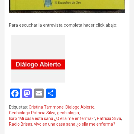
Para escuchar la entrevista completa hacer click abajo:
F
M
E
C
a
a
m
o
Etiquetas:
Cristina Tammone
,
Dialogo Abierto
,
ce
st
ail
m
Geobióloga Patricia Silva
,
geobiologia
,
libro "Mi casa está sana ¿O ella me enferma?"
,
Patricia Silva
,
b
o
p
Radio Brisas
,
vivo en una casa sana ¿o ella me enferma?
o
d
ar