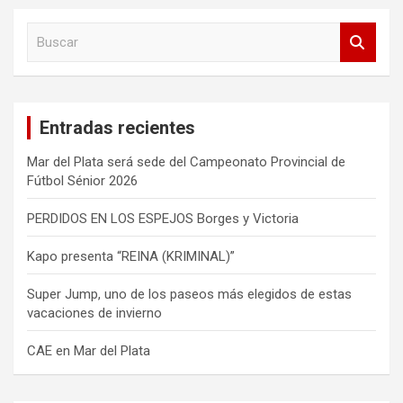
B
u
s
c
a
Entradas recientes
r
Mar del Plata será sede del Campeonato Provincial de
Fútbol Sénior 2026
PERDIDOS EN LOS ESPEJOS Borges y Victoria
Kapo presenta “REINA (KRIMINAL)”
Super Jump, uno de los paseos más elegidos de estas
vacaciones de invierno
CAE en Mar del Plata