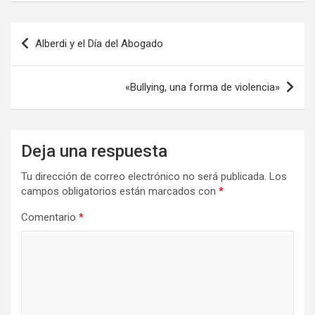
o
o
tir
Navegación
k
n
Alberdi y el Día del Abogado
de
entradas
«Bullying, una forma de violencia»
Deja una respuesta
Tu dirección de correo electrónico no será publicada.
Los
campos obligatorios están marcados con
*
Comentario
*