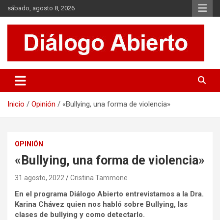
Saltar
sábado, agosto 8, 2026
al
contenido
Es un sitio de interés general que invita a la reflexión y al análisis.
Diálogo Abierto
Se tratan diversos temas de actualidad buscando hacer un
aporte a la sociedad, brindando información relevante de lo que
acontece diariamente.
Inicio
Opinión
«Bullying, una forma de violencia»
OPINIÓN
«Bullying, una forma de violencia»
31 agosto, 2022
Cristina Tammone
En el programa Diálogo Abierto entrevistamos a la Dra.
Karina Chávez
quien nos habló sobre Bullying, las
clases de bullying y como detectarlo.