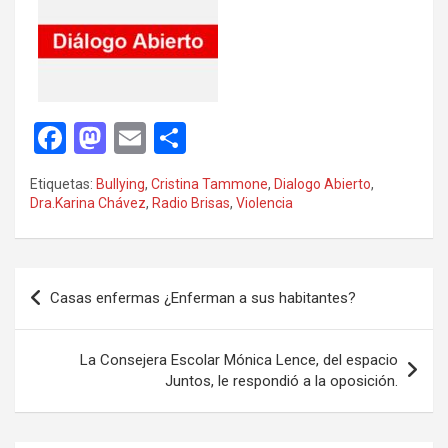
F
M
E
C
a
a
m
o
Etiquetas:
Bullying
,
Cristina Tammone
,
Dialogo Abierto
,
ce
st
ail
m
Dra.Karina Chávez
,
Radio Brisas
,
Violencia
b
o
p
o
d
ar
Navegación
o
o
tir
Casas enfermas ¿Enferman a sus habitantes?
de
k
n
entradas
La Consejera Escolar Mónica Lence, del espacio
Juntos, le respondió a la oposición.