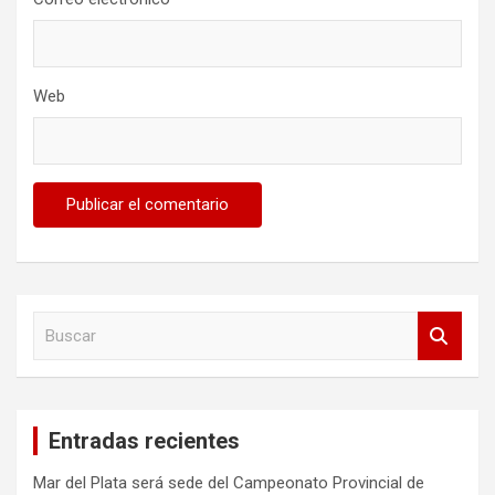
Web
B
u
s
c
a
Entradas recientes
r
Mar del Plata será sede del Campeonato Provincial de