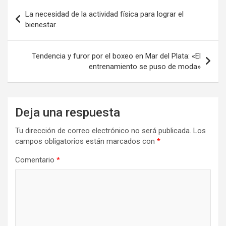
Navegación
o
o
tir
La necesidad de la actividad física para lograr el
de
bienestar.
k
n
entradas
Tendencia y furor por el boxeo en Mar del Plata: «El
entrenamiento se puso de moda»
Deja una respuesta
Tu dirección de correo electrónico no será publicada.
Los
campos obligatorios están marcados con
*
Comentario
*