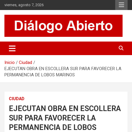
Saltar
viernes, agosto 7, 2026
al
contenido
Es un sitio de interés general que invita a la reflexión y al análisis.
Diálogo Abierto
Se tratan diversos temas de actualidad buscando hacer un
aporte a la sociedad, brindando información relevante de lo que
acontece diariamente.
Inicio
Ciudad
EJECUTAN OBRA EN ESCOLLERA SUR PARA FAVORECER LA
PERMANENCIA DE LOBOS MARINOS
CIUDAD
EJECUTAN OBRA EN ESCOLLERA
SUR PARA FAVORECER LA
PERMANENCIA DE LOBOS