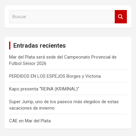
B
u
s
c
a
Entradas recientes
r
Mar del Plata será sede del Campeonato Provincial de
Fútbol Sénior 2026
PERDIDOS EN LOS ESPEJOS Borges y Victoria
Kapo presenta “REINA (KRIMINAL)”
Super Jump, uno de los paseos más elegidos de estas
vacaciones de invierno
CAE en Mar del Plata