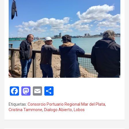
F
M
E
C
a
a
m
o
Etiquetas:
Consorcio Portuario Regional Mar del Plata
,
ce
st
ail
m
Cristina Tammone
,
Dialogo Abierto
,
Lobos
b
o
p
o
d
ar