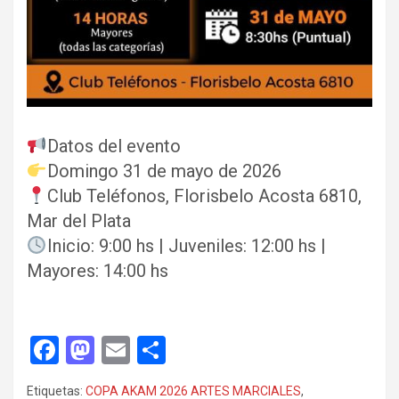
Datos del evento
Domingo 31 de mayo de 2026
Club Teléfonos, Florisbelo Acosta 6810,
Mar del Plata
Inicio: 9:00 hs | Juveniles: 12:00 hs |
Mayores: 14:00 hs
F
M
E
C
a
a
m
o
Etiquetas:
COPA AKAM 2026 ARTES MARCIALES
,