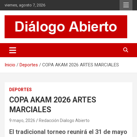
Saltar
viernes, agosto 7, 2026
al
contenido
Es un sitio de interés general que invita a la reflexión y al análisis.
Diálogo Abierto
Se tratan diversos temas de actualidad buscando hacer un
aporte a la sociedad, brindando información relevante de lo que
acontece diariamente.
Inicio
Deportes
COPA AKAM 2026 ARTES MARCIALES
DEPORTES
COPA AKAM 2026 ARTES
MARCIALES
9 mayo, 2026
Redacción Dialogo Abierto
El tradicional torneo reunirá el 31 de mayo