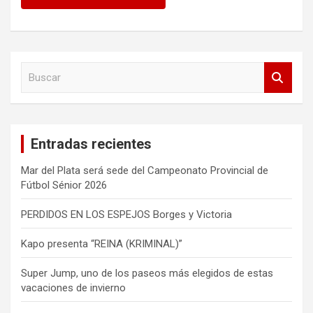
B
u
s
c
a
Entradas recientes
r
Mar del Plata será sede del Campeonato Provincial de
Fútbol Sénior 2026
PERDIDOS EN LOS ESPEJOS Borges y Victoria
Kapo presenta “REINA (KRIMINAL)”
Super Jump, uno de los paseos más elegidos de estas
vacaciones de invierno