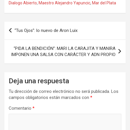
ce
st
ail
m
Dialogo Abierto
,
Maestro Alejandro Yapuncic
,
Mar del Plata
b
o
p
o
d
ar
Navegación
o
o
tir
“Tus Ojos”: lo nuevo de Aron Luix
de
k
n
entradas
“PIDA LA BENDICIÓN”: MARI LA CARAJITA Y MANIRA
IMPONEN UNA SALSA CON CARÁCTER Y ADN PROPIO
Deja una respuesta
Tu dirección de correo electrónico no será publicada.
Los
campos obligatorios están marcados con
*
Comentario
*