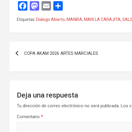
F
M
E
C
a
a
m
o
Etiquetas:
Dialogo Abierto
,
MANIRA
,
MARI LA CARAJITA
,
SAL
ce
st
ail
m
b
o
p
o
d
ar
Navegación
o
o
tir
COPA AKAM 2026 ARTES MARCIALES
de
k
n
entradas
Deja una respuesta
Tu dirección de correo electrónico no será publicada.
Los c
Comentario
*